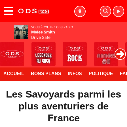
MENU
VOUS ÉCOUTEZ ODS RADIO
Myles Smith
Drive Safe
ACCUEIL
BONS PLANS
INFOS
POLITIQUE
FA
Les Savoyards parmi les
plus aventuriers de
France