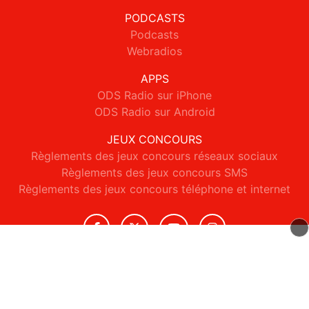
PODCASTS
Podcasts
Webradios
APPS
ODS Radio sur iPhone
ODS Radio sur Android
JEUX CONCOURS
Règlements des jeux concours réseaux sociaux
Règlements des jeux concours SMS
Règlements des jeux concours téléphone et internet
© 2026 ODS Radio Tous droits réservés.
Signaler un contenu
-
Mentions légales
-
Politique de cookies
-