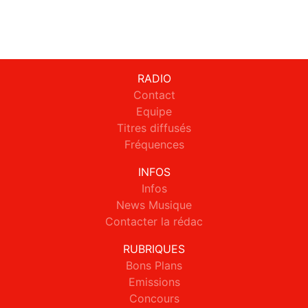
RADIO
Contact
Equipe
Titres diffusés
Fréquences
INFOS
Infos
News Musique
Contacter la rédac
RUBRIQUES
Bons Plans
Emissions
Concours