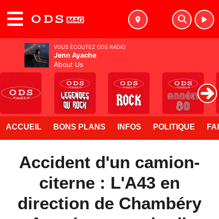
MENU
VOUS ÉCOUTEZ ODS RADIO
Jenn Ayache
About Us
ACCUEIL
BONS PLANS
INFOS
POLITIQUE
FA
Accident d'un camion-
citerne : L'A43 en
direction de Chambéry