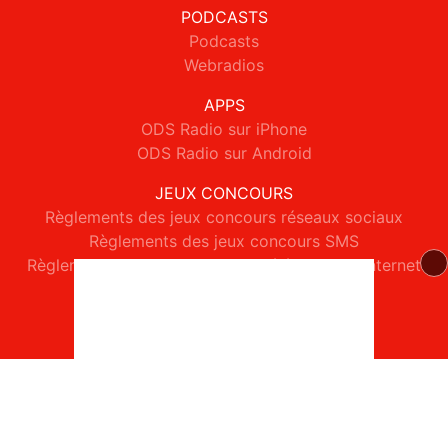
PODCASTS
Podcasts
Webradios
APPS
ODS Radio sur iPhone
ODS Radio sur Android
JEUX CONCOURS
Règlements des jeux concours réseaux sociaux
Règlements des jeux concours SMS
Règlements des jeux concours téléphone et internet
© 2026 ODS Radio Tous droits réservés.
Signaler un contenu
-
Mentions légales
-
Politique de cookies
-