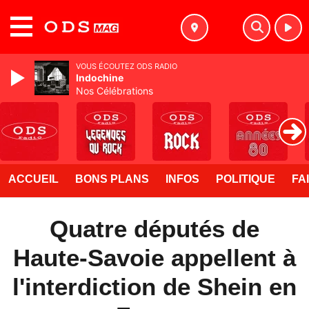
MENU
VOUS ÉCOUTEZ ODS RADIO
Indochine
Nos Célébrations
ACCUEIL
BONS PLANS
INFOS
POLITIQUE
FA
Quatre députés de
Haute-Savoie appellent à
l'interdiction de Shein en