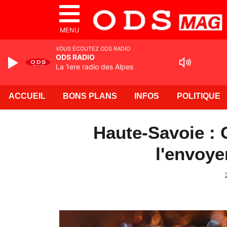
MENU
VOUS ÉCOUTEZ ODS RADIO
ODS RADIO
La 1ere radio des Alpes
ACCUEIL
BONS PLANS
INFOS
POLITIQUE
Haute-Savoie : 
l'envoye