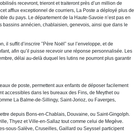
lisés recevront, trieront et traiteront près d’un million de
r cet afflux exceptionnel de courriers, La Poste a déployé plus de
emble du pays. Le département de la Haute-Savoie n’est pas en
es bassins annécien, chablaisien, genevois, ainsi que dans le
on, il suffit d’inscrire "Père Noël" sur l’enveloppe, et de
fant, afin qu’il puisse recevoir une réponse personnalisée. Les
mbre, délai au-delà duquel les lutins ne pourront plus garantir
reaux de poste, permettent aux enfants de déposer facilement
ent accessibles dans les bureaux des Fins, de Meythet ou
mme La Balme-de-Sillingy, Saint-Jorioz, ou Faverges,
 lettre depuis Bons-en-Chablais, Douvaine, ou Saint-Gingolph.
ille, Thyez et Ville-en-Sallaz tout comme celui de Megève.
s-sous-Salève, Cruseilles, Gaillard ou Seyssel participent