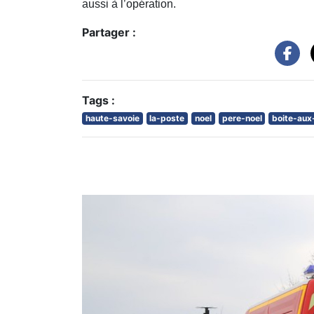
aussi à l’opération.
Partager :
Tags :
haute-savoie
la-poste
noel
pere-noel
boite-aux