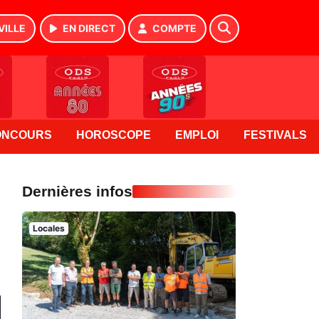
VILLE
EN DIRECT
COMPTE
ONCOURS
HOROSCOPE
EMPLOI
FESTIVALS
Dernières infos
Locales