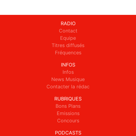
RADIO
Contact
Equipe
Titres diffusés
Fréquences
INFOS
Infos
News Musique
Contacter la rédac
RUBRIQUES
Bons Plans
Emissions
Concours
PODCASTS