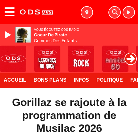
MENU
VOUS ÉCOUTEZ ODS RADIO
Coeur De Pirate
Commes Des Enfants
ACCUEIL
BONS PLANS
INFOS
POLITIQUE
FA
Gorillaz se rajoute à la
programmation de
Musilac 2026