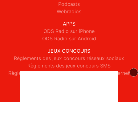
Podcasts
Webradios
APPS
ODS Radio sur iPhone
ODS Radio sur Android
JEUX CONCOURS
Règlements des jeux concours réseaux sociaux
Règlements des jeux concours SMS
Règlements des jeux concours téléphone et internet
© 2026 ODS Radio Tous droits réservés.
Signaler un contenu
-
Mentions légales
-
Politique de cookies
-
Contact