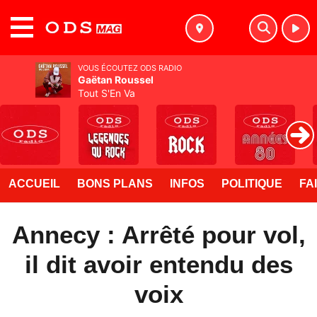
MENU
VOUS ÉCOUTEZ ODS RADIO
Gaëtan Roussel
Tout S'En Va
ACCUEIL
BONS PLANS
INFOS
POLITIQUE
FA
Annecy : Arrêté pour vol,
il dit avoir entendu des
voix