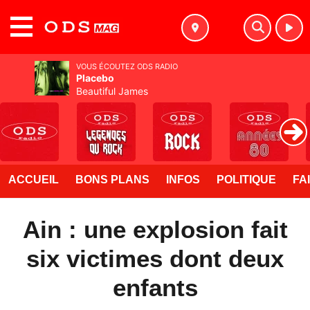
MENU
VOUS ÉCOUTEZ ODS RADIO
Placebo
Beautiful James
ACCUEIL
BONS PLANS
INFOS
POLITIQUE
FA
Ain : une explosion fait
six victimes dont deux
enfants