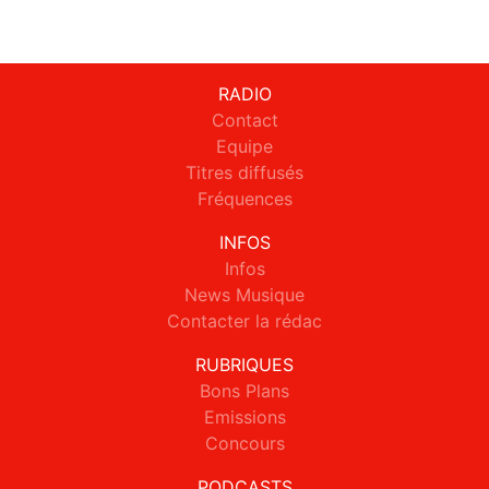
RADIO
Contact
Equipe
Titres diffusés
Fréquences
INFOS
Infos
News Musique
Contacter la rédac
RUBRIQUES
Bons Plans
Emissions
Concours
PODCASTS