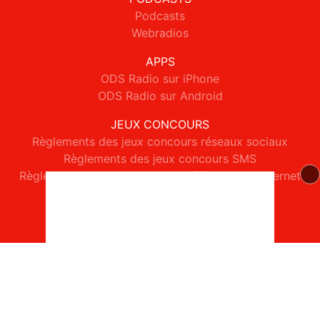
Podcasts
Webradios
APPS
ODS Radio sur iPhone
ODS Radio sur Android
JEUX CONCOURS
Règlements des jeux concours réseaux sociaux
Règlements des jeux concours SMS
Règlements des jeux concours téléphone et internet
© 2026 ODS Radio Tous droits réservés.
Signaler un contenu
-
Mentions légales
-
Politique de cookies
-
Contact