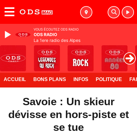
MENU
VOUS ÉCOUTEZ ODS RADIO
ODS RADIO
La 1ere radio des Alpes
ACCUEIL
BONS PLANS
INFOS
POLITIQUE
FA
Savoie : Un skieur
dévisse en hors-piste et
se tue