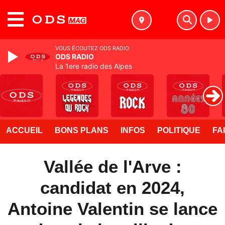
MENU
VOUS ÉCOUTEZ ODS RADIO
ODS RADIO
La 1ere radio des Alpes
ACCUEIL
BONS PLANS
INFOS
POLITIQUE
FA
Vallée de l'Arve :
candidat en 2024,
Antoine Valentin se lance