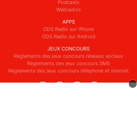
Podcasts
Webradios
APPS
ODS Radio sur iPhone
ODS Radio sur Android
JEUX CONCOURS
Règlements des jeux concours réseaux sociaux
Règlements des jeux concours SMS
Règlements des jeux concours téléphone et internet
© 2026 ODS Radio Tous droits réservés.
Signaler un contenu
-
Mentions légales
-
Politique de cookies
-
Contact