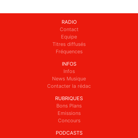
RADIO
Contact
Equipe
Titres diffusés
Fréquences
INFOS
Infos
News Musique
Contacter la rédac
RUBRIQUES
Bons Plans
Emissions
Concours
PODCASTS