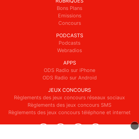
RUBRIQUES
Bons Plans
Emissions
Concours
PODCASTS
Podcasts
Webradios
APPS
ODS Radio sur iPhone
ODS Radio sur Android
JEUX CONCOURS
Règlements des jeux concours réseaux sociaux
Règlements des jeux concours SMS
Règlements des jeux concours téléphone et internet