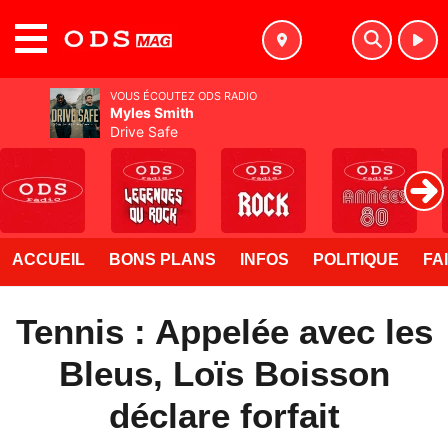
MENU
VOUS ÉCOUTEZ ODS RADIO
Myles Smith
Drive Safe
ACCUEIL
BONS PLANS
INFOS
POLITIQUE
FA
Tennis : Appelée avec les
Bleus, Loïs Boisson
déclare forfait