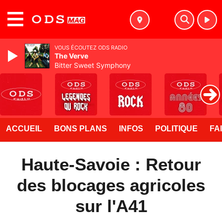
MENU
VOUS ÉCOUTEZ ODS RADIO
The Verve
Bitter Sweet Symphony
ACCUEIL
BONS PLANS
INFOS
POLITIQUE
FA
Haute-Savoie : Retour
des blocages agricoles
sur l'A41