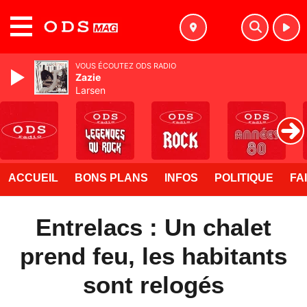
MENU
VOUS ÉCOUTEZ ODS RADIO
Zazie
Larsen
ACCUEIL
BONS PLANS
INFOS
POLITIQUE
FA
Entrelacs : Un chalet
prend feu, les habitants
sont relogés