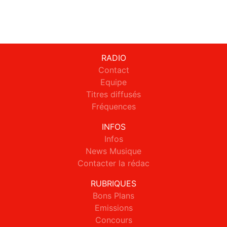
RADIO
Contact
Equipe
Titres diffusés
Fréquences
INFOS
Infos
News Musique
Contacter la rédac
RUBRIQUES
Bons Plans
Emissions
Concours