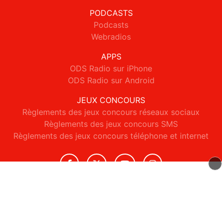
PODCASTS
Podcasts
Webradios
APPS
ODS Radio sur iPhone
ODS Radio sur Android
JEUX CONCOURS
Règlements des jeux concours réseaux sociaux
Règlements des jeux concours SMS
Règlements des jeux concours téléphone et internet
© 2026 ODS Radio Tous droits réservés.
Signaler un contenu
-
Mentions légales
-
Politique de cookies
-