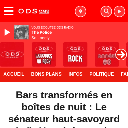
MENU
VOUS ÉCOUTEZ ODS RADIO
The Police
So Lonely
ACCUEIL
BONS PLANS
INFOS
POLITIQUE
FA
Bars transformés en
boîtes de nuit : Le
sénateur haut-savoyard