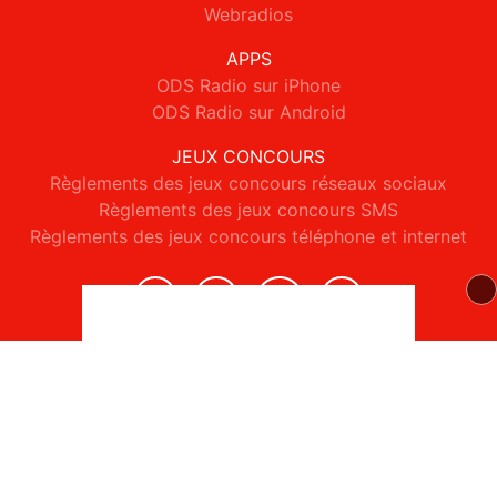
Webradios
APPS
ODS Radio sur iPhone
ODS Radio sur Android
JEUX CONCOURS
Règlements des jeux concours réseaux sociaux
Règlements des jeux concours SMS
Règlements des jeux concours téléphone et internet
© 2026 ODS Radio Tous droits réservés.
Signaler un contenu
-
Mentions légales
-
Politique de cookies
-
Contact