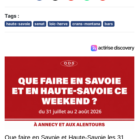
Tags :
haute-savoie
senat
loic-herve
crans-montana
bars
Que faire en Savoie et Haute-Savoie les 31