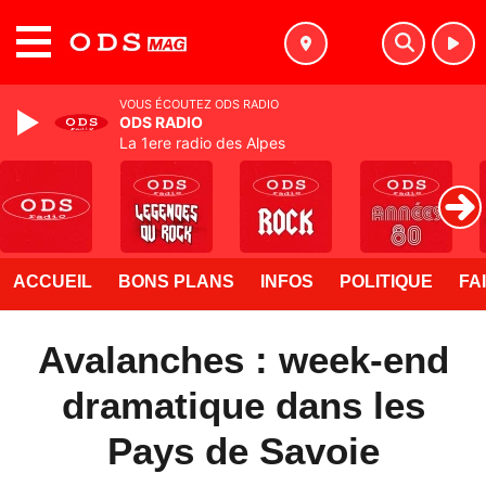
MENU
VOUS ÉCOUTEZ ODS RADIO
ODS RADIO
La 1ere radio des Alpes
ACCUEIL
BONS PLANS
INFOS
POLITIQUE
FA
Avalanches : week-end
dramatique dans les
Pays de Savoie