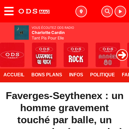
MENU
VOUS ÉCOUTEZ ODS RADIO
Charlotte Cardin
Tant Pis Pour Elle
ACCUEIL
BONS PLANS
INFOS
POLITIQUE
FA
Faverges-Seythenex : un
homme gravement
touché par balle, un