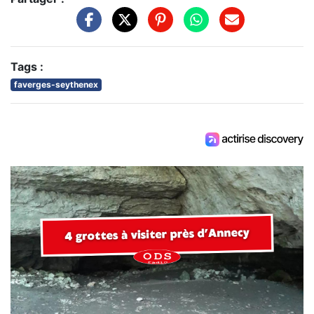
Tags :
faverges-seythenex