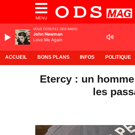
MENU
VOUS ÉCOUTEZ ODS RADIO
John Newman
Love Me Again
ACCUEIL
BONS PLANS
INFOS
POLITIQUE
Etercy : un homme 
les pas