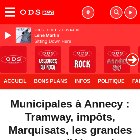
MENU
VOUS ÉCOUTEZ ODS RADIO
Lene Marlin
Sitting Down Here
ACCUEIL
BONS PLANS
INFOS
POLITIQUE
FA
Municipales à Annecy :
Tramway, impôts,
Marquisats, les grandes