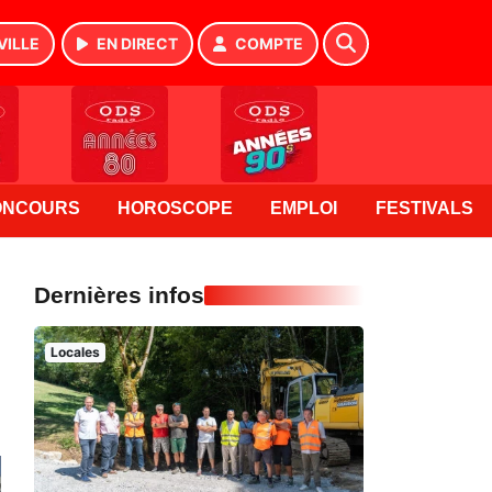
VILLE
EN DIRECT
COMPTE
ONCOURS
HOROSCOPE
EMPLOI
FESTIVALS
Dernières infos
Locales