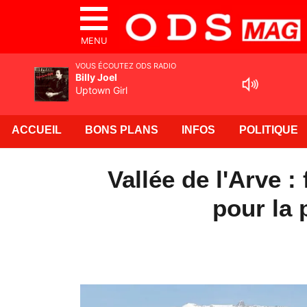
MENU
VOUS ÉCOUTEZ ODS RADIO
Billy Joel
Uptown Girl
ACCUEIL
BONS PLANS
INFOS
POLITIQUE
Vallée de l'Arve :
pour la p