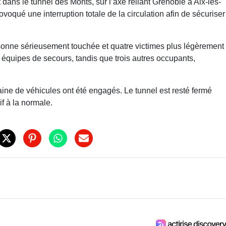
dans le tunnel des Monts, sur l’axe reliant Grenoble à Aix-les-
ovoqué une interruption totale de la circulation afin de sécuriser
ersonne sérieusement touchée et quatre victimes plus légèrement
es équipes de secours, tandis que trois autres occupants,
ine de véhicules ont été engagés. Le tunnel est resté fermé
f à la normale.