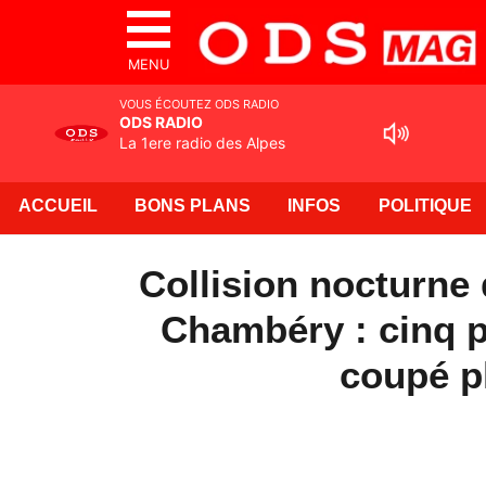
MENU
VOUS ÉCOUTEZ ODS RADIO
ODS RADIO
La 1ere radio des Alpes
ACCUEIL
BONS PLANS
INFOS
POLITIQUE
Collision nocturne
Chambéry : cinq p
coupé p