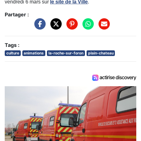
vendredi 6 mars sur
le site de la Ville
.
Partager :
Tags :
culture
animations
la-roche-sur-foron
plain-chateau