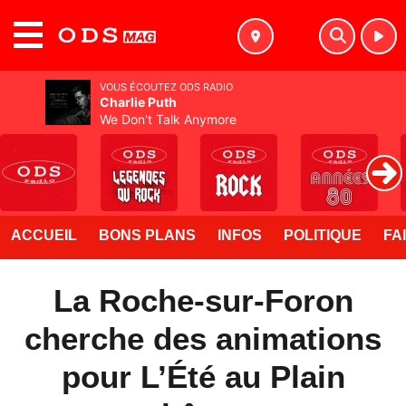
MENU
VOUS ÉCOUTEZ ODS RADIO
Charlie Puth
We Don't Talk Anymore
ACCUEIL
BONS PLANS
INFOS
POLITIQUE
FA
La Roche-sur-Foron
cherche des animations
pour L’Été au Plain