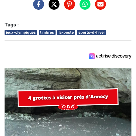
Tags :
jeux-olympiques
timbres
la-poste
sports-d-hiver