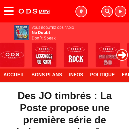
MENU
VOUS ÉCOUTEZ ODS RADIO
No Doubt
Don´t Speak
ACCUEIL
BONS PLANS
INFOS
POLITIQUE
FA
Des JO timbrés : La
Poste propose une
première série de