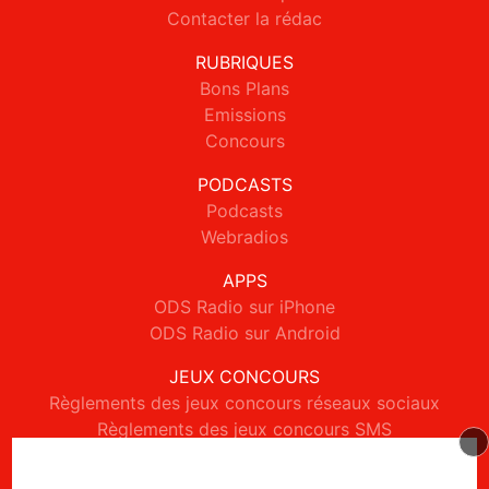
Contacter la rédac
RUBRIQUES
Bons Plans
Emissions
Concours
PODCASTS
Podcasts
Webradios
APPS
ODS Radio sur iPhone
ODS Radio sur Android
JEUX CONCOURS
Règlements des jeux concours réseaux sociaux
Règlements des jeux concours SMS
Règlements des jeux concours téléphone et internet