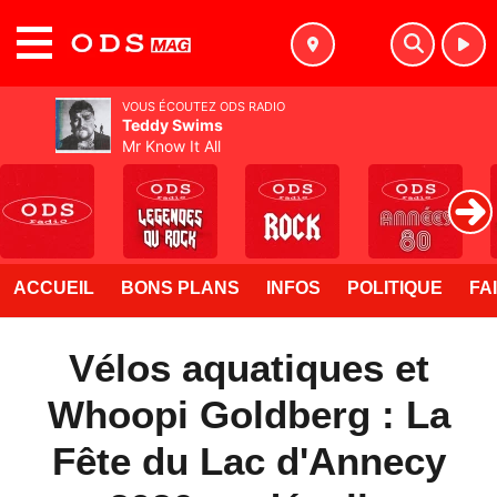
MENU
VOUS ÉCOUTEZ ODS RADIO
Teddy Swims
Mr Know It All
ACCUEIL
BONS PLANS
INFOS
POLITIQUE
FA
Vélos aquatiques et
Whoopi Goldberg : La
Fête du Lac d'Annecy