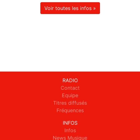
Voir toutes les infos »
RADIO
Contact
Equipe
Titres diffusés
Fréquences
INFOS
Infos
News Musique