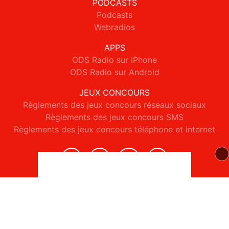
PODCASTS
Podcasts
Webradios
APPS
ODS Radio sur iPhone
ODS Radio sur Android
JEUX CONCOURS
Règlements des jeux concours réseaux sociaux
Règlements des jeux concours SMS
Règlements des jeux concours téléphone et internet
© 2026 ODS Radio Tous droits réservés.
Signaler un contenu
-
Mentions légales
-
Politique de cookies
-
Contact