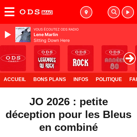
MENU
VOUS ÉCOUTEZ ODS RADIO
Lene Marlin
Sitting Down Here
ACCUEIL
BONS PLANS
INFOS
POLITIQUE
FA
JO 2026 : petite
déception pour les Bleus
en combiné