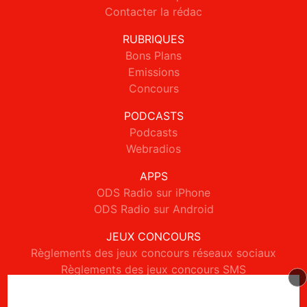
Contacter la rédac
RUBRIQUES
Bons Plans
Emissions
Concours
PODCASTS
Podcasts
Webradios
APPS
ODS Radio sur iPhone
ODS Radio sur Android
JEUX CONCOURS
Règlements des jeux concours réseaux sociaux
Règlements des jeux concours SMS
Règlements des jeux concours téléphone et internet