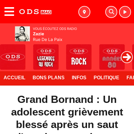
MENU
VOUS ÉCOUTEZ ODS RADIO
Zazie
Rue De La Paix
ACCUEIL
BONS PLANS
INFOS
POLITIQUE
FA
Grand Bornand : Un
adolescent grièvement
blessé après un saut