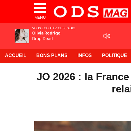
MENU
VOUS ÉCOUTEZ ODS RADIO
Olivia Rodrigo
Drop Dead
ACCUEIL
BONS PLANS
INFOS
POLITIQUE
JO 2026 : la Franc
rel