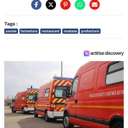
Tags :
savoie
fermeture
restaurant
modane
prefecture