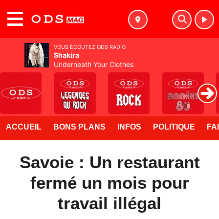
MENU
VOUS ÉCOUTEZ ODS RADIO
Shakira
Underneath Your Clothes
ACCUEIL
BONS PLANS
INFOS
POLITIQUE
FA
Savoie : Un restaurant
fermé un mois pour
travail illégal