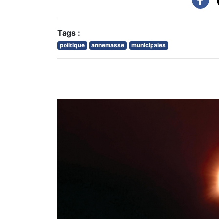
Tags :
politique
annemasse
municipales