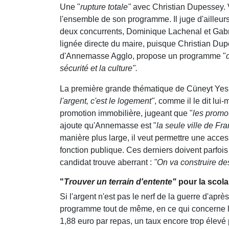
Une "
rupture totale"
avec Christian Dupessey. V
l'ensemble de son programme. Il juge d'ailleurs
deux concurrents, Dominique Lachenal et Gabr
lignée directe du maire, puisque Christian Dupe
d'Annemasse Agglo, propose un programme "
sécurité et la culture".
La première grande thématique de Cüneyt Yesil
l'argent, c'est le logement"
, comme il le dit lui
promotion immobilière, jugeant que "
les promot
ajoute qu'Annemasse est "
la seule ville de Fr
manière plus large, il veut permettre une acce
fonction publique. Ces derniers doivent parfois 
candidat trouve aberrant :
"On va construire de
"
Trouver un terrain d'entente"
pour la scolar
Si l'argent n'est pas le nerf de la guerre d'aprè
programme tout de même, en ce qui concerne le
1,88 euro par repas, un taux encore trop élevé 