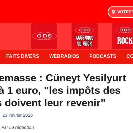
VOTRE 
FAITS DIVERS
WEBRADIOS
PODCASTS
C
emasse : Cüneyt Yesilyurt
à 1 euro, "les impôts des
doivent leur revenir"
23 Février 2026
Par
La rédaction