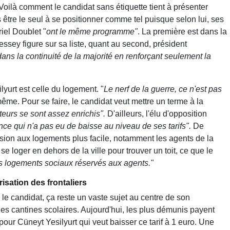
oilà comment le candidat sans étiquette tient à présenter
 être le seul à se positionner comme tel puisque selon lui, ses
iel Doublet "
ont le même programme"
. La première est dans la
ssey figure sur sa liste, quant au second, président
dans la continuité de la majorité en renforçant seulement la
yurt est celle du logement. "
Le nerf de la guerre, ce n'est pas
-même. Pour se faire, le candidat veut mettre un terme à la
eurs se sont assez enrichis".
D'ailleurs, l'élu d'opposition
ance qui n'a pas eu de baisse au niveau de ses tarifs".
De
ssion aux logements plus facile, notamment les agents de la
se loger en dehors de la ville pour trouver un toit, ce que le
s logements sociaux réservés aux agents."
isation des frontaliers
s le candidat, ça reste un vaste sujet au centre de son
s cantines scolaires. Aujourd'hui, les plus démunis payent
pour Cüneyt Yesilyurt qui veut baisser ce tarif à 1 euro. Une