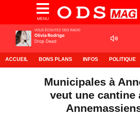
MENU
VOUS ÉCOUTEZ ODS RADIO
Olivia Rodrigo
Drop Dead
ACCUEIL
BONS PLANS
INFOS
POLITIQUE
Municipales à Ann
veut une cantine 
Annemassiens 