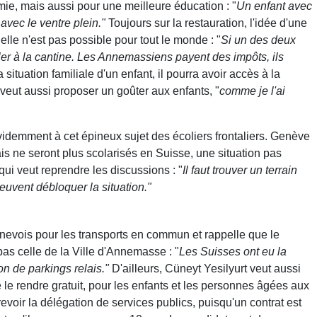
mie, mais aussi pour une meilleure éducation : "
Un enfant avec
 avec le ventre plein."
Toujours sur la restauration, l'idée d'une
elle n'est pas possible pour tout le monde : "
Si un des deux
aller à la cantine. Les Annemassiens payent des impôts, ils
 situation familiale d'un enfant, il pourra avoir accès à la
 veut aussi proposer un goûter aux enfants, "
comme je l'ai
demment à cet épineux sujet des écoliers frontaliers. Genève
s ne seront plus scolarisés en Suisse, une situation pas
 qui veut reprendre les discussions : "
Il faut trouver un terrain
euvent débloquer la situation."
 genevois pour les transports en commun et rappelle que le
as celle de la Ville d'Annemasse : "
Les Suisses ont eu la
on de parkings relais."
D'ailleurs, Cüneyt Yesilyurt veut aussi
e le rendre gratuit, pour les enfants et les personnes âgées aux
t revoir la délégation de services publics, puisqu'un contrat est