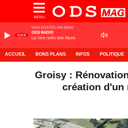
MENU
VOUS ÉCOUTEZ ODS RADIO
ODS RADIO
La 1ere radio des Alpes
ACCUEIL
BONS PLANS
INFOS
POLITIQUE
Groisy : Rénovation
création d'un