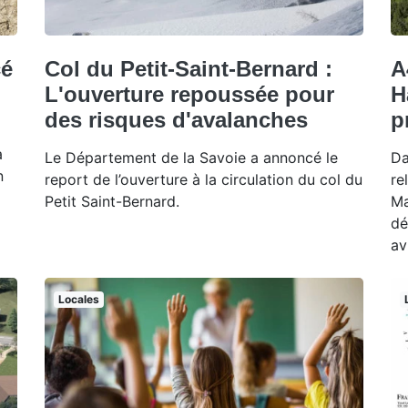
cé
Col du Petit-Saint-Bernard :
A
L'ouverture repoussée pour
H
des risques d'avalanches
p
à
Le Département de la Savoie a annoncé le
Da
n
report de l’ouverture à la circulation du col du
re
Petit Saint-Bernard.
Ma
dé
av
Locales