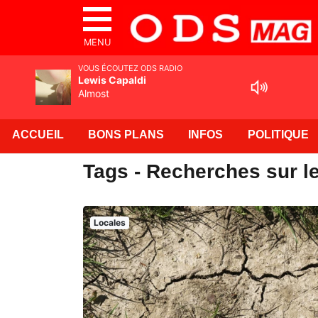
MENU
VOUS ÉCOUTEZ ODS RADIO
Lewis Capaldi
Almost
ACCUEIL
BONS PLANS
INFOS
POLITIQUE
Tags - Recherches sur l
Locales