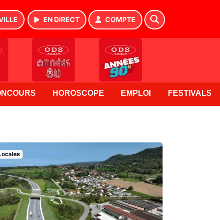
VILLE
EN DIRECT
COMPTE
ONCOURS
HOROSCOPE
EMPLOI
FESTIVALS
Locales