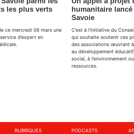
 Savoie parmi les
Un appel à projet 
 les plus verts
humanitaire lancé
Savoie
ile ce mercredi 06 mars une
C’est à l’initiative du Cons
service d’expert en
qui souhaite soutenir ces p
édicale.
des associations œuvrant à 
au développement éducatif,
social, à l’environnement ou
ressources.
RUBRIQUES
PODCASTS
A