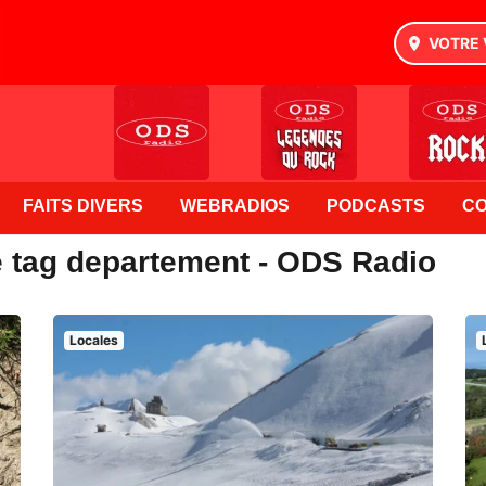
VOTRE 
FAITS DIVERS
WEBRADIOS
PODCASTS
C
e tag departement - ODS Radio
Locales