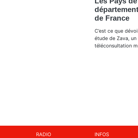
Les Pays de
départements
de France
C’est ce que dévo
étude de Zava, un 
téléconsultation m
RADIO
INFOS