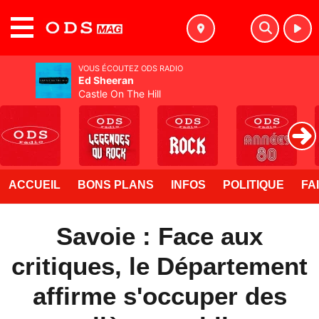
MENU
VOUS ÉCOUTEZ ODS RADIO
Ed Sheeran
Castle On The Hill
ACCUEIL
BONS PLANS
INFOS
POLITIQUE
FA
Savoie : Face aux
critiques, le Département
affirme s'occuper des