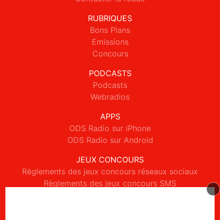
RUBRIQUES
Bons Plans
Emissions
Concours
PODCASTS
Podcasts
Webradios
APPS
ODS Radio sur iPhone
ODS Radio sur Android
JEUX CONCOURS
Règlements des jeux concours réseaux sociaux
Règlements des jeux concours SMS
Règlements des jeux concours téléphone et internet