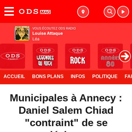
MENU
VOUS ÉCOUTEZ ODS RADIO
Louise Attaque
Léa
ACCUEIL
BONS PLANS
INFOS
POLITIQUE
FA
Municipales à Annecy :
Daniel Salem Chiad
"contraint" de se