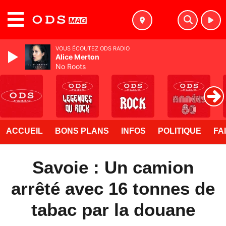
MENU
VOUS ÉCOUTEZ ODS RADIO
Alice Merton
No Roots
ACCUEIL
BONS PLANS
INFOS
POLITIQUE
FA
Savoie : Un camion
arrêté avec 16 tonnes de
tabac par la douane