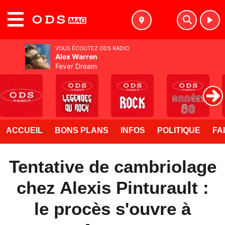
MENU
VOUS ÉCOUTEZ ODS RADIO
Alex Warren
Fever Dream
ACCUEIL
BONS PLANS
INFOS
POLITIQUE
FA
Tentative de cambriolage
chez Alexis Pinturault :
le procès s'ouvre à