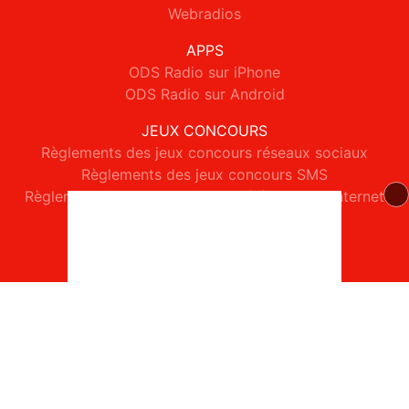
Webradios
APPS
ODS Radio sur iPhone
ODS Radio sur Android
JEUX CONCOURS
Règlements des jeux concours réseaux sociaux
Règlements des jeux concours SMS
Règlements des jeux concours téléphone et internet
© 2026 ODS Radio Tous droits réservés.
Signaler un contenu
-
Mentions légales
-
Politique de cookies
-
Contact