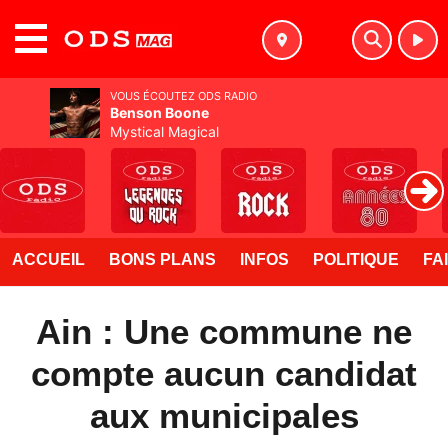
MENU
VOUS ÉCOUTEZ ODS RADIO
Benson Boone
Mystical Magical
ACCUEIL
BONS PLANS
INFOS
POLITIQUE
FA
Ain : Une commune ne
compte aucun candidat
aux municipales