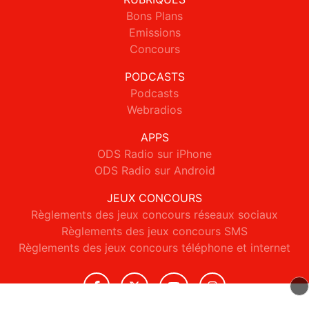
Bons Plans
Emissions
Concours
PODCASTS
Podcasts
Webradios
APPS
ODS Radio sur iPhone
ODS Radio sur Android
JEUX CONCOURS
Règlements des jeux concours réseaux sociaux
Règlements des jeux concours SMS
Règlements des jeux concours téléphone et internet