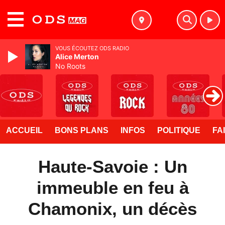
MENU
VOUS ÉCOUTEZ ODS RADIO
Alice Merton
No Roots
ACCUEIL
BONS PLANS
INFOS
POLITIQUE
FA
Haute-Savoie : Un
immeuble en feu à
Chamonix, un décès