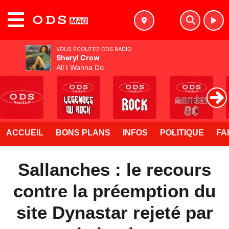
MENU
VOUS ÉCOUTEZ ODS RADIO
Sheryl Crow
All I Wanna Do
ACCUEIL
BONS PLANS
INFOS
POLITIQUE
FA
Sallanches : le recours
contre la préemption du
site Dynastar rejeté par