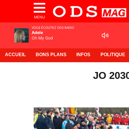
MENU
VOUS ÉCOUTEZ ODS RADIO
Adele
Oh My God
ACCUEIL
BONS PLANS
INFOS
POLITIQUE
JO 2030