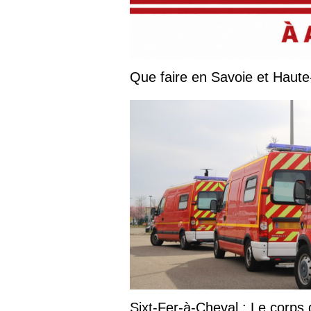
Sixt-Fer-à-Cheval : Le corp