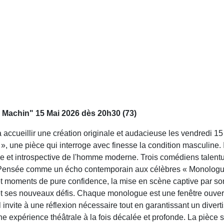
achin" 15 Mai 2026 dès 20h30 (73)
ccueillir une création originale et audacieuse les vendredi 15 
», une pièce qui interroge avec finesse la condition masculin
e et introspective de l'homme moderne. Trois comédiens talentu
 Pensée comme un écho contemporain aux célèbres « Monologues 
 et moments de pure confidence, la mise en scène captive par so
t ses nouveaux défis. Chaque monologue est une fenêtre ouverte 
invite à une réflexion nécessaire tout en garantissant un diver
ne expérience théâtrale à la fois décalée et profonde. La pièc