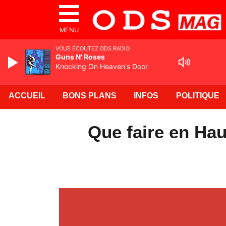
MENU
VOUS ÉCOUTEZ ODS RADIO
Guns N' Roses
Knocking On Heaven's Door
ACCUEIL
BONS PLANS
INFOS
POLITIQUE
Que faire en Hau