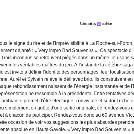
s le signe du rire et de l'imprévisibilité à La Roche-sur-Foro
alement déjanté : « Very Impro Bad Souvenirs ». Ce spectacle d
 Trois inconnus se retrouvent piégés dans un même lieu sans sav
enir les véritables maîtres du jeu. À l'instar de la célèbre sag
 est invité à définir l'identité des personnages, leur localisation
nne, Aurèl et Sylvain relève le défi avec brio. Ils construisent e
aque rebondissement naissent de l'énergie instantanée et de l'ima
résentation ne ressemble à la précédente. Entre tentatives dése
ambiance promet d'être électrique, conviviale et surtout riche e
 simplement en quête d'une sortie originale, ce rendez-vous est 
met à chacun de participer. Rendez-vous donc au 60 avenue Vic
cette occasion de voir vos suggestions les plus absurdes prend
étente absolue en Haute-Savoie. « Very Impro Bad Souvenirs » es