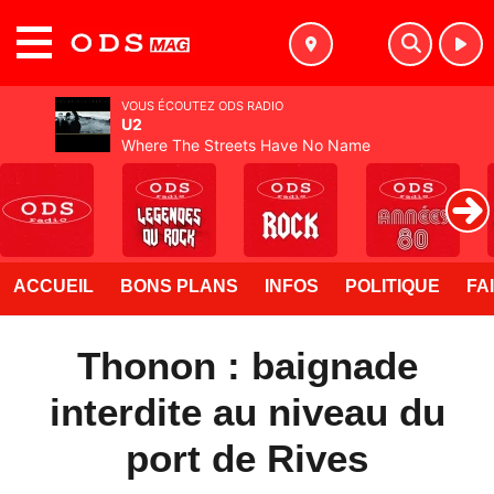
MENU
VOUS ÉCOUTEZ ODS RADIO
U2
Where The Streets Have No Name
ACCUEIL
BONS PLANS
INFOS
POLITIQUE
FA
Thonon : baignade
interdite au niveau du
port de Rives