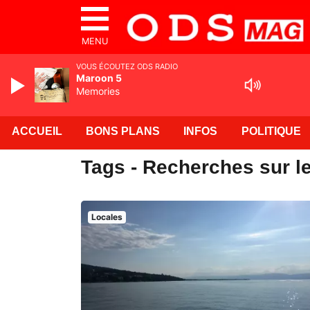
MENU
VOUS ÉCOUTEZ ODS RADIO
Maroon 5
Memories
ACCUEIL
BONS PLANS
INFOS
POLITIQUE
Tags - Recherches sur l
Locales