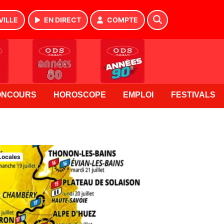
VILLE
EN DIRECT
COMPTE
ONCOURS
HOROSCOPE
EMPLOI
FESTIVALS
Locales