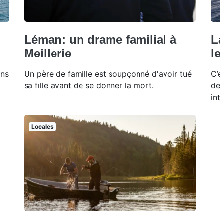
Léman: un drame familial à
L
Meillerie
l
ans
Un père de famille est soupçonné d'avoir tué
C’
sa fille avant de se donner la mort.
de
in
Locales