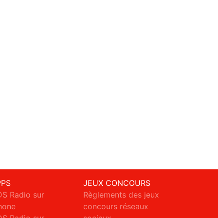
PPS
JEUX CONCOURS
S Radio sur
Règlements des jeux
hone
concours réseaux