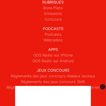
RUBRIQUES
Bons Plans
Emissions
Concours
PODCASTS
Podcasts
Webradios
APPS
ODS Radio sur iPhone
ODS Radio sur Android
JEUX CONCOURS
Règlements des jeux concours réseaux sociaux
Règlements des jeux concours SMS
Règlements des jeux concours téléphone et internet