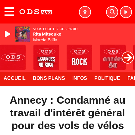
MENU
VOUS ÉCOUTEZ ODS RADIO
Rita Mitsouko
Marcia Baïla
ACCUEIL
BONS PLANS
INFOS
POLITIQUE
FA
Annecy : Condamné au
travail d'intérêt général
pour des vols de vélos