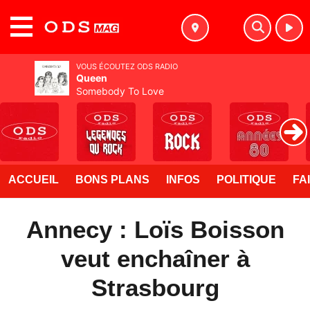
MENU
VOUS ÉCOUTEZ ODS RADIO
Queen
Somebody To Love
ACCUEIL
BONS PLANS
INFOS
POLITIQUE
FA
Annecy : Loïs Boisson
veut enchaîner à
Strasbourg