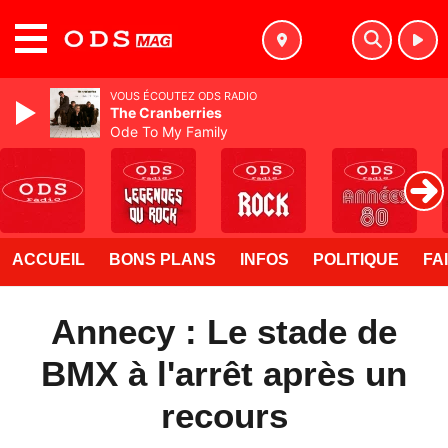
MENU
VOUS ÉCOUTEZ ODS RADIO
The Cranberries
Ode To My Family
ACCUEIL
BONS PLANS
INFOS
POLITIQUE
FA
Annecy : Le stade de
BMX à l'arrêt après un
recours