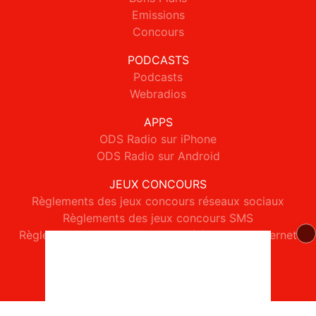
Emissions
Concours
PODCASTS
Podcasts
Webradios
APPS
ODS Radio sur iPhone
ODS Radio sur Android
JEUX CONCOURS
Règlements des jeux concours réseaux sociaux
Règlements des jeux concours SMS
Règlements des jeux concours téléphone et internet