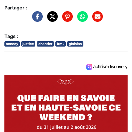
Partager :
Tags :
annecy
justice
chantier
bmx
glaisins