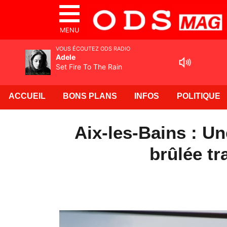
MENU
VOUS ÉCOUTEZ ODS RADIO
Adele
Set Fire To The Rain
ACCUEIL
BONS PLANS
INFOS
POLITIQUE
Aix-les-Bains : U
brûlée tr