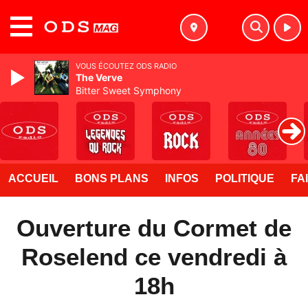
MENU
VOUS ÉCOUTEZ ODS RADIO
The Verve
Bitter Sweet Symphony
ACCUEIL
BONS PLANS
INFOS
POLITIQUE
FA
Ouverture du Cormet de
Roselend ce vendredi à
18h