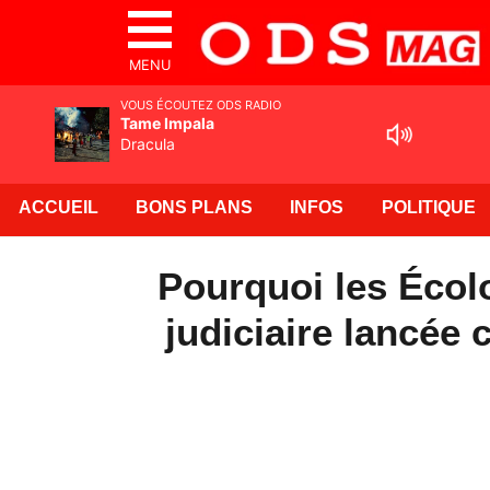
MENU
VOUS ÉCOUTEZ ODS RADIO
Tame Impala
Dracula
ACCUEIL
BONS PLANS
INFOS
POLITIQUE
Pourquoi les Écolo
judiciaire lancée