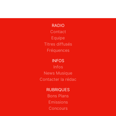
RADIO
Contact
Equipe
Titres diffusés
Fréquences
INFOS
Infos
News Musique
Contacter la rédac
RUBRIQUES
Bons Plans
Emissions
Concours