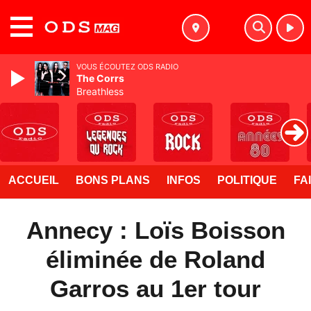
MENU
VOUS ÉCOUTEZ ODS RADIO
The Corrs
Breathless
ACCUEIL
BONS PLANS
INFOS
POLITIQUE
FA
Annecy : Loïs Boisson
éliminée de Roland
Garros au 1er tour