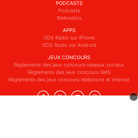
PODCASTS
Podcasts
Webradios
APPS
ODS Radio sur iPhone
ODS Radio sur Android
JEUX CONCOURS
Règlements des jeux concours réseaux sociaux
Règlements des jeux concours SMS
Règlements des jeux concours téléphone et internet
© 2026 ODS Radio Tous droits réservés.
Signaler un contenu
-
Mentions légales
-
Politique de cookies
-
Contact