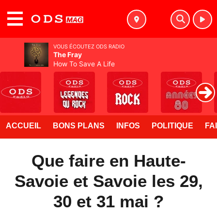
MENU
VOUS ÉCOUTEZ ODS RADIO
The Fray
How To Save A Life
ACCUEIL
BONS PLANS
INFOS
POLITIQUE
FA
Que faire en Haute-
Savoie et Savoie les 29,
30 et 31 mai ?