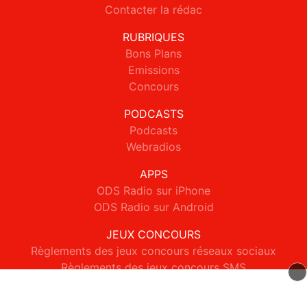
Contacter la rédac
RUBRIQUES
Bons Plans
Emissions
Concours
PODCASTS
Podcasts
Webradios
APPS
ODS Radio sur iPhone
ODS Radio sur Android
JEUX CONCOURS
Règlements des jeux concours réseaux sociaux
Règlements des jeux concours SMS
Règlements des jeux concours téléphone et internet