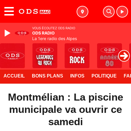
MENU
VOUS ÉCOUTEZ ODS RADIO
ODS RADIO
La 1ere radio des Alpes
ACCUEIL
BONS PLANS
INFOS
POLITIQUE
FA
Montmélian : La piscine
municipale va ouvrir ce
samedi