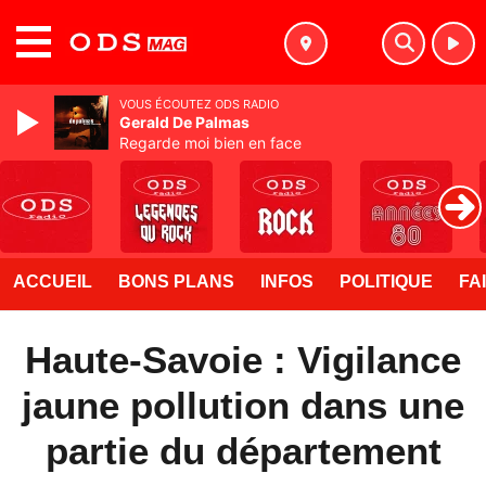
MENU
VOUS ÉCOUTEZ ODS RADIO
Gerald De Palmas
Regarde moi bien en face
ACCUEIL
BONS PLANS
INFOS
POLITIQUE
FA
Haute-Savoie : Vigilance
jaune pollution dans une
partie du département